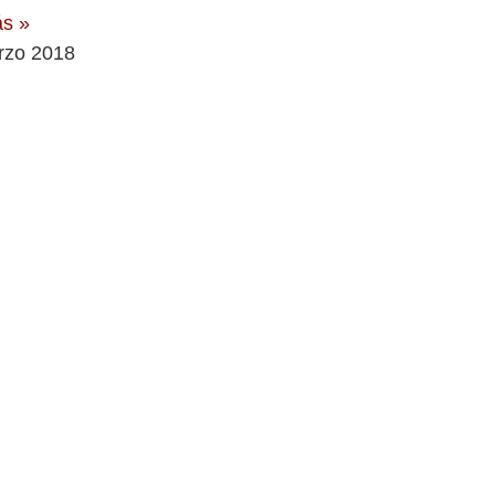
ás »
rzo 2018