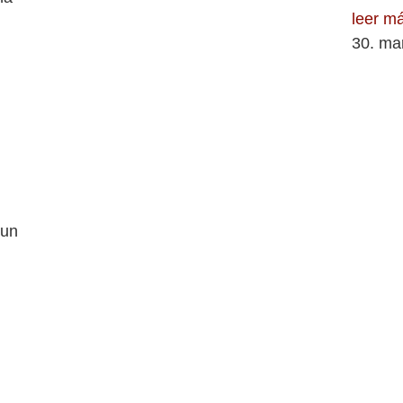
leer m
30. ma
 un