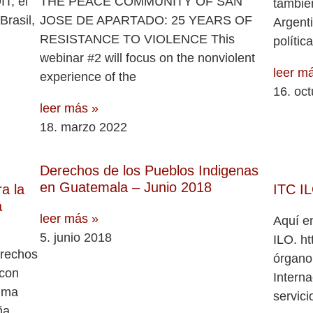
IT, el
THE PEACE COMMUNITY OF SAN
tambié
rasil,
JOSE DE APARTADO: 25 YEARS OF
Argenti
RESISTANCE TO VIOLENCE This
polític
webinar #2 will focus on the nonviolent
leer m
experience of the
16. oc
leer más »
18. marzo 2022
Derechos de los Pueblos Indigenas
en Guatemala – Junio 2018
a la
ITC I
a
leer más »
Aquí e
5. junio 2018
ILO. ht
erechos
órgano
 con
Interna
xima
servici
ña