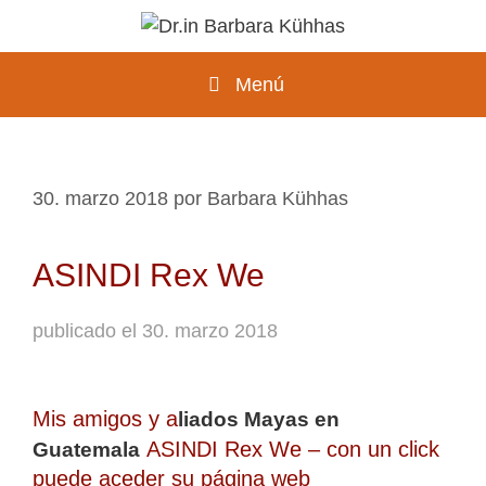
Saltar
al
contenido
Menú
30. marzo 2018
por
Barbara Kühhas
ASINDI Rex We
publicado el 30. marzo 2018
Mis amigos y a
liados Mayas en
ASINDI Rex We
– con un click
Guatemala
puede aceder su página web